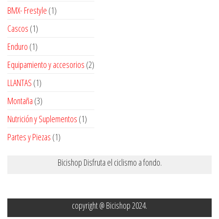
productos
1
BMX- Frestyle
1
producto
1
Cascos
1
producto
1
Enduro
1
producto
2
Equipamiento y accesorios
2
productos
1
LLANTAS
1
producto
3
Montaña
3
productos
1
Nutrición y Suplementos
1
producto
1
Partes y Piezas
1
producto
Bicishop Disfruta el ciclismo a fondo.
copyright @ Bicishop 2024.