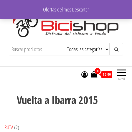
Saltar
Ofertas del mes
Descartar
al
contenido
Bicishop – Ibarra
Disfruta del ciclismo a fondo
0
$0.00
Menú
Vuelta a Ibarra 2015
2
RUTA
2