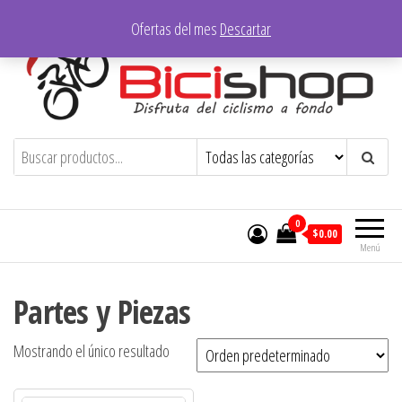
Saltar
Ofertas del mes
Descartar
al
contenido
Bicishop – Ibarra
Disfruta del ciclismo a fondo
0
$0.00
Menú
Partes y Piezas
Mostrando el único resultado