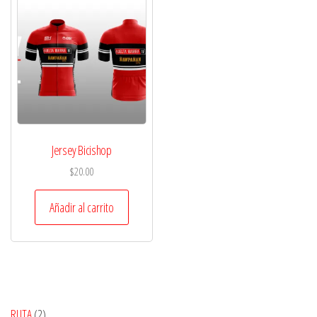
Jersey Bicishop
$
20.00
Añadir al carrito
2
RUTA
2