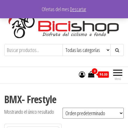
Saltar
Ofertas del mes
Descartar
al
contenido
Bicishop – Ibarra
Disfruta del ciclismo a fondo
0
$0.00
Menú
BMX- Frestyle
Mostrando el único resultado