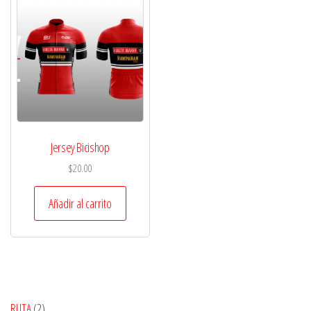
Jersey Bicishop
$
20.00
Añadir al carrito
2
RUTA
2