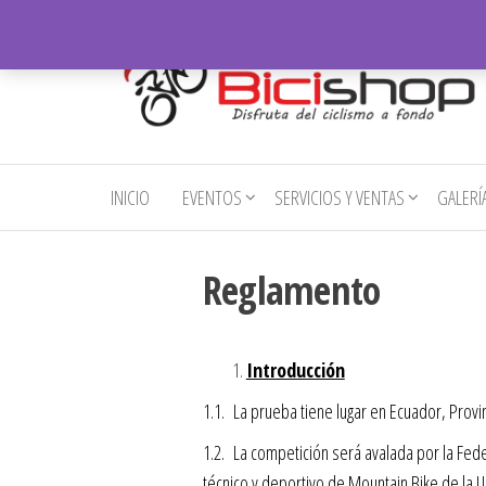
Saltar
al
contenido
Bicishop
Disfruta
del
– Ibarra
ciclismo
INICIO
EVENTOS
SERVICIOS Y VENTAS
GALERÍ
a fondo
Reglamento
Introducción
1.1. La prueba tiene lugar en Ecuador, Prov
1.2. La competición será avalada por la Fed
técnico y deportivo de Mountain Bike de la UC