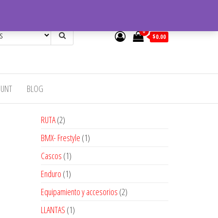
0
$0.00
OUNT
BLOG
2
RUTA
2
productos
1
BMX- Frestyle
1
producto
1
Cascos
1
producto
1
Enduro
1
producto
2
Equipamiento y accesorios
2
productos
1
LLANTAS
1