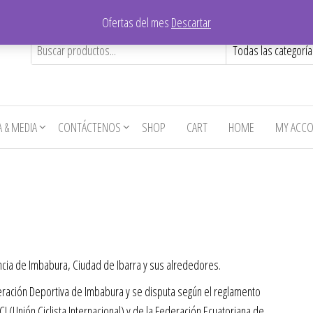
Ofertas del mes
Descartar
A & MEDIA
CONTÁCTENOS
SHOP
CART
HOME
MY ACC
incia de Imbabura, Ciudad de Ibarra y sus alrededores.
eración Deportiva de Imbabura y se disputa según el reglamento
I (Unión Ciclista Internacional) y de la Federación Ecuatoriana de