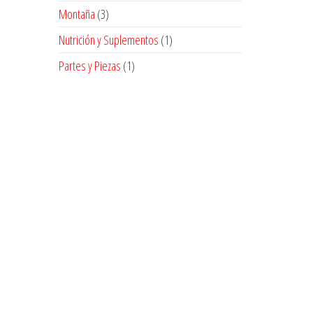
producto
3
Montaña
3
productos
1
Nutrición y Suplementos
1
producto
1
Partes y Piezas
1
producto