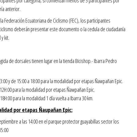
icipantes por categoría, si comienzan menos de 5 participantes por
ía anterior.
a Federación Ecuatoriana de Ciclismo (FEC), los participantes
ciclismo deberán presentar este documento o la cedula de ciudadanía
y kit.
ogida de dorsales tienen lugar en la tienda Bicishop.- Ibarra Pedro
3:00 y de 15:00 a 18:00 para la modalidad por etapas Ñawpañan Epic.
 12H:00 para la modalidad por etapas Ñawpañan Epic.
H:00 para la modalidad 1 día vuelta a Ibarra 30 km.
alidad por etapas Ñaupañan Epic:
eptiembre a las 14:00 en el parque protector guayabillas sector los
15:00