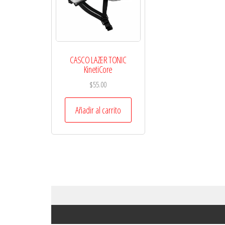
CASCO LAZER TONIC
KinetiCore
$
55.00
Añadir al carrito