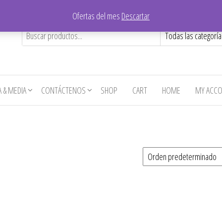
Ofertas del mes
Descartar
A & MEDIA
CONTÁCTENOS
SHOP
CART
HOME
MY ACC