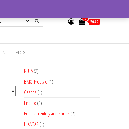
0
$0.00
OUNT
BLOG
2
RUTA
2
productos
1
BMX- Frestyle
1
producto
1
Cascos
1
producto
1
Enduro
1
producto
2
Equipamiento y accesorios
2
productos
1
LLANTAS
1