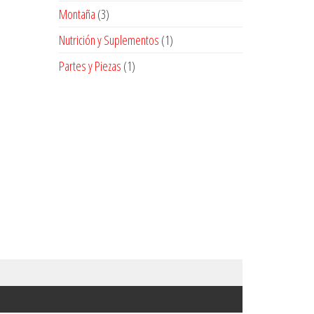
producto
3
Montaña
3
productos
1
Nutrición y Suplementos
1
producto
1
Partes y Piezas
1
producto