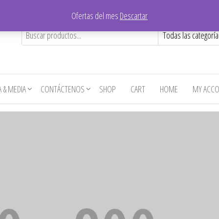
Ofertas del mes
Descartar
A & MEDIA
CONTÁCTENOS
SHOP
CART
HOME
MY ACC