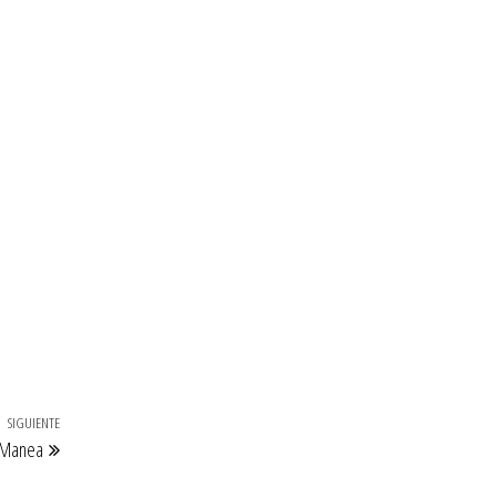
SIGUIENTE
Entrada
n Manea
siguiente