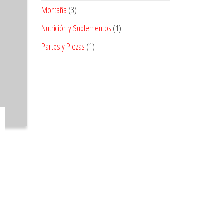
producto
3
Montaña
3
productos
1
Nutrición y Suplementos
1
producto
1
Partes y Piezas
1
producto