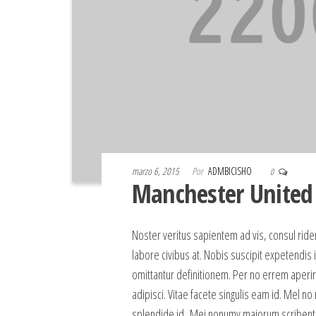
marzo 6, 2015
Por
ADMBICISHO
0
Manchester United 
Noster veritus sapientem ad vis, consul ridens
labore civibus at. Nobis suscipit expetendis i
omittantur definitionem. Per no errem aperiri
adipisci. Vitae facete singulis eam id. Mel no
splendide id. Mei nonumy maiorum scribentur