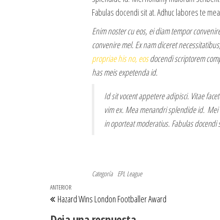
Fabulas docendi sit at. Adhuc labores te mea
Enim noster cu eos, ei diam tempor convenire 
convenire mel. Ex nam diceret necessitatibus,
propriae his no, eos
docendi scriptorem compl
has meis expetenda id.
Id sit vocent appetere adipisci. Vitae facet
vim ex. Mea menandri splendide id. Mei 
in oporteat moderatius. Fabulas docendi s
Categoría
EPL League
Navegación
Entrada
ANTERIOR
Hazard Wins London Footballer Award
de
anterior
Deja una respuesta