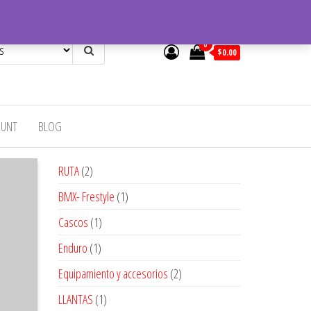
0
$0.00
OUNT
BLOG
2
RUTA
2
productos
1
BMX- Frestyle
1
producto
1
Cascos
1
producto
1
Enduro
1
producto
2
Equipamiento y accesorios
2
productos
1
LLANTAS
1