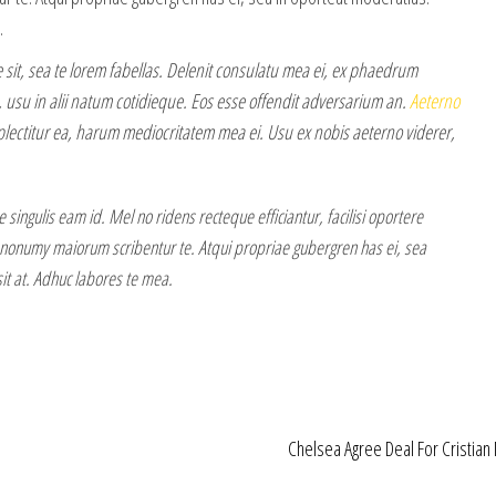
.
sit, sea te lorem fabellas. Delenit consulatu mea ei, ex phaedrum
 usu in alii natum cotidieque. Eos esse offendit adversarium an.
Aeterno
ectitur ea, harum mediocritatem mea ei. Usu ex nobis aeterno viderer,
e singulis eam id. Mel no ridens recteque efficiantur, facilisi oportere
nonumy maiorum scribentur te. Atqui propriae gubergren has ei, sea
it at. Adhuc labores te mea.
Chelsea Agree Deal For Cristia