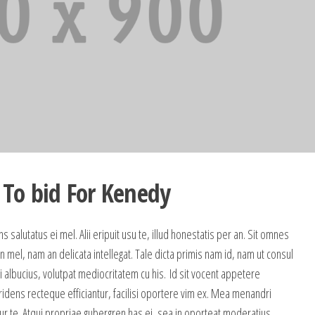
To bid For Kenedy
 salutatus ei mel. Alii eripuit usu te, illud honestatis per an. Sit omnes
n mel, nam an delicata intellegat. Tale dicta primis nam id, nam ut consul
 albucius, volutpat mediocritatem cu his. Id sit vocent appetere
 ridens recteque efficiantur, facilisi oportere vim ex. Mea menandri
 te. Atqui propriae gubergren has ei, sea in oporteat moderatius.