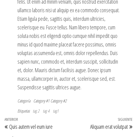
felis. Ut enim ad minim veniam, quis nostrud exercitation
ullamco laboris nisi ut aliquip ex ea commodo consequat.
Etiam ligula pede, sagittis quis, interdum ultricies,
scelerisque eu. Fusce tellus. Nam libero tempore, cum
soluta nobis est eligendi optio cumque nihil impedit quo
minus id quod maxime placeat facere possimus, omnis
voluptas assumenda est, omnis dolor repellendus. Duis
sapien nunc, commodo et, interdum suscipit, sollicitudin
et, dolor. Mauris dictum facilisis augue. Donec ipsum
massa, ullamcorper in, auctor et, scelerisque sed, est.
Suspendisse sagittis ultrices augue.
Categoría
Category #1
Category #2
Etiquetas
tag 2
tag 4
tag1
Navegación
Entrada
ANTERIOR
SIGUIENTE
En
Quis autem vel eum iure
Aliquam erat volutpat
de
anterior
si