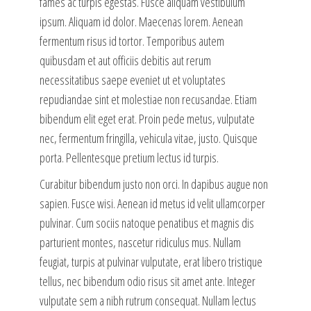
fames ac turpis egestas. Fusce aliquam vestibulum
ipsum. Aliquam id dolor. Maecenas lorem. Aenean
fermentum risus id tortor. Temporibus autem
quibusdam et aut officiis debitis aut rerum
necessitatibus saepe eveniet ut et voluptates
repudiandae sint et molestiae non recusandae. Etiam
bibendum elit eget erat. Proin pede metus, vulputate
nec, fermentum fringilla, vehicula vitae, justo. Quisque
porta. Pellentesque pretium lectus id turpis.
Curabitur bibendum justo non orci. In dapibus augue non
sapien. Fusce wisi. Aenean id metus id velit ullamcorper
pulvinar. Cum sociis natoque penatibus et magnis dis
parturient montes, nascetur ridiculus mus. Nullam
feugiat, turpis at pulvinar vulputate, erat libero tristique
tellus, nec bibendum odio risus sit amet ante. Integer
vulputate sem a nibh rutrum consequat. Nullam lectus