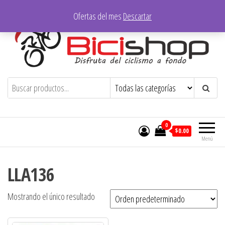
Saltar
Ofertas del mes
Descartar
al
contenido
Bicishop – Ibarra
Disfruta del ciclismo a fondo
0
$0.00
Menú
LLA136
Mostrando el único resultado